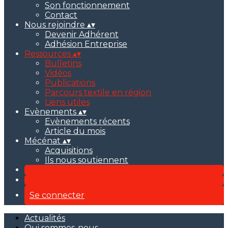
Son fonctionnement
Contact
Nous rejoindre
▴
▾
Devenir Adhérent
Adhésion Entreprise
Ressources
▴
▾
Bulletins
Vidéos
Publications
Parcours textile en région
Liens utiles
Evènements
▴
▾
Evènements récents
Article du mois
Mécénat
▴
▾
Acquisitions
Ils nous soutiennent
Se connecter
Actualités
Qui sommes-nous