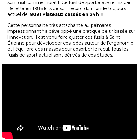
son fusil commémoratif. Ce fusil de sport a été remis par
Beretta en 1986 lors de son record du monde toujours
actuel de:
8091 Plateaux cassés en 24h !!
Cette personnalité très attachante au palmarès
impressionnant,* a développé une pratique de tir basée sur
l’innovation. Il est venu faire ajuster ces fusils à Saint
Étienne pour développer ces idées autour de l'ergonomie
et l’équilibre des masses pour absorber le recul. Tous les
fusils de sport actuel sont dérivés de ces études.