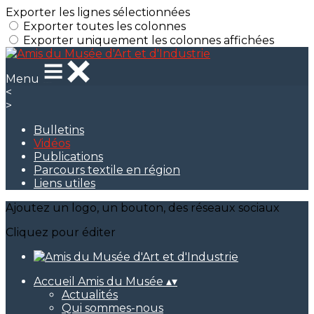
Exporter les lignes sélectionnées
Exporter toutes les colonnes
Exporter uniquement les colonnes affichées
Menu
<
>
Bulletins
Vidéos
Publications
Parcours textile en région
Liens utiles
Ajoutez un logo, un bouton, des réseaux sociaux
Cliquez pour éditer
Accueil Amis du Musée
▴
▾
Actualités
Qui sommes-nous