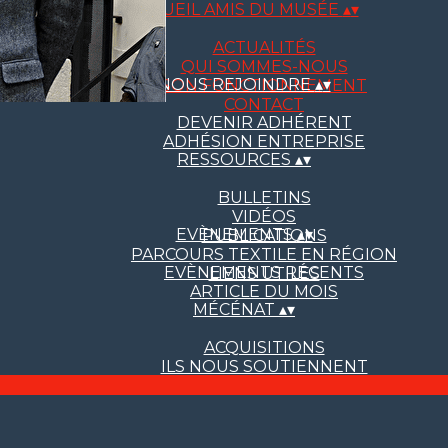
ACCUEIL AMIS DU MUSÉE
▴
▾
ACTUALITÉS
QUI SOMMES-NOUS
NOUS REJOINDRE
▴
▾
SON FONCTIONNEMENT
CONTACT
DEVENIR ADHÉRENT
ADHÉSION ENTREPRISE
RESSOURCES
▴
▾
BULLETINS
VIDÉOS
EVÈNEMENTS
▴
▾
PUBLICATIONS
PARCOURS TEXTILE EN RÉGION
EVÈNEMENTS RÉCENTS
LIENS UTILES
ARTICLE DU MOIS
MÉCÉNAT
▴
▾
ACQUISITIONS
ILS NOUS SOUTIENNENT