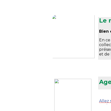
Le 
Bien 
En ce 
colle
prése
et de
Age
Allez 
venir.