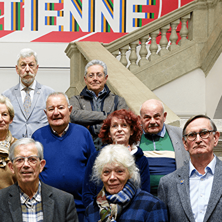
Exporter les lignes sélectionnées
Exporter toutes les colonnes
Exporter uniquement les colonnes affichées
Menu
<
>
Actualités
Qui sommes-nous
Son fonctionnement
Contact
Ajoutez un logo, un bouton, des réseaux sociaux
Cliquez pour éditer