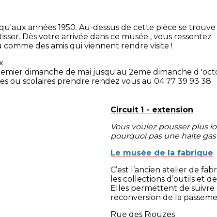
Moulin Pinte
42740 La Terras
04 77 20 91 06 /
jusqu'aux années 1950. Au-dessus de cette pièce se trouve 
 tisser. Dès votre arrivée dans ce musée , vous ressentez
u comme des amis qui viennent rendre visite !
x
remier dimanche de mai jusqu'au 2eme dimanche d 'octo
tes ou scolaires prendre rendez vous au 04 77 39 93 38
Circuit 1 - extension
Vous voulez pousser plus loin
pourquoi pas une halte gas
Le musée de la fabrique
C’est l’ancien atelier de fa
les collections d’outils et 
Elles permettent de suivre
reconversion de la passement
Rue des Riouzes