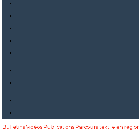
Bulletins
Vidéos
Publications
Parcours textile en régio