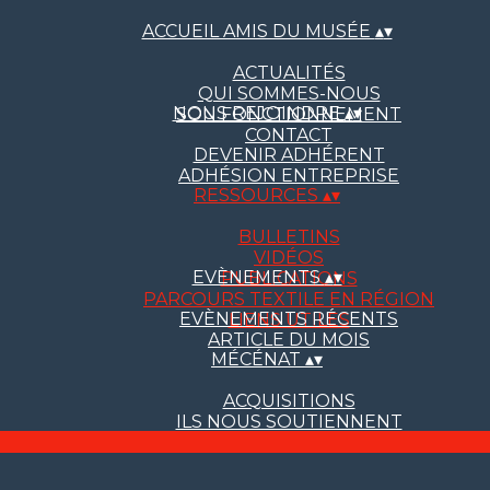
ACCUEIL AMIS DU MUSÉE
▴
▾
ACTUALITÉS
QUI SOMMES-NOUS
NOUS REJOINDRE
▴
▾
SON FONCTIONNEMENT
CONTACT
DEVENIR ADHÉRENT
ADHÉSION ENTREPRISE
RESSOURCES
▴
▾
BULLETINS
VIDÉOS
EVÈNEMENTS
▴
▾
PUBLICATIONS
PARCOURS TEXTILE EN RÉGION
EVÈNEMENTS RÉCENTS
LIENS UTILES
ARTICLE DU MOIS
MÉCÉNAT
▴
▾
ACQUISITIONS
ILS NOUS SOUTIENNENT