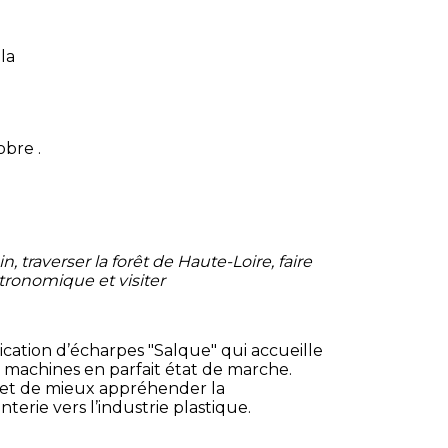
se sur Dorlay
 06 66 25 43 25
la
bre .
, traverser la forêt de Haute-Loire, faire
tronomique et visiter
brication d’écharpes "Salque" qui accueille
de machines en parfait état de marche.
 et de mieux appréhender la
erie vers l’industrie plastique.