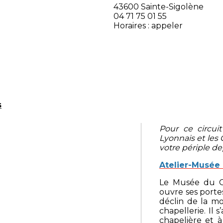
43600 Sainte-Sigolène
04 71 75 01 55
Horaires : appeler
s
Pour ce circu
Lyonnais et les
votre périple de
Atelier-Musée
Le Musée du C
ouvre ses portes
déclin de la mo
chapellerie. Il 
chapelière et à 