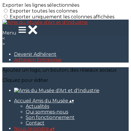
Exporter les lignes sélectionnées
Exporter toutes les colonnes
Exporter uniquement les colonnes affichées
Menu
<
>
Devenir Adhérent
Adhésion Entreprise
Ajoutez un logo, un bouton, des réseaux sociaux
Cliquez pour éditer
Accueil Amis du Musée
▴
▾
Actualités
Qui sommes-nous
Son fonctionnement
Contact
Nous rejoindre
▴
▾